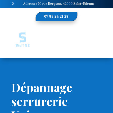
Adresse : 70 rue Bergson, 42000 Saint-Etienne

07 83 24 21 28
Dépannage
serrurerie