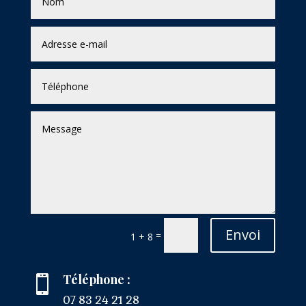
Envoi
=
1 + 8
Téléphone :

07 83 24 21 28