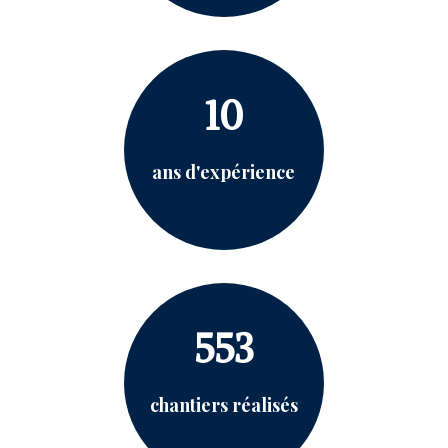
10
ans d'expérience
553
chantiers réalisés