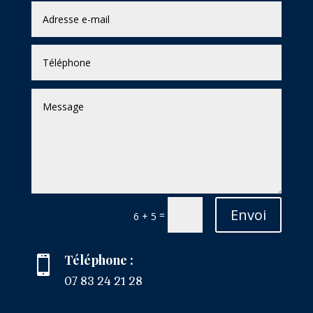
Envoi
=
6 + 5
Téléphone :

07 83 24 21 28