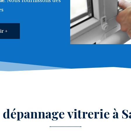
ne
. Nous fournissons des
es
ir +
e dépannage vitrerie à 