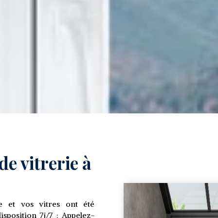
e vitrerie à
e et vos vitres ont été
position 7j/7 : Appelez-