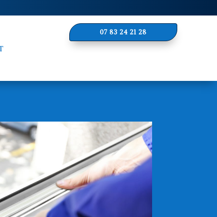
07 83 24 21 28
T