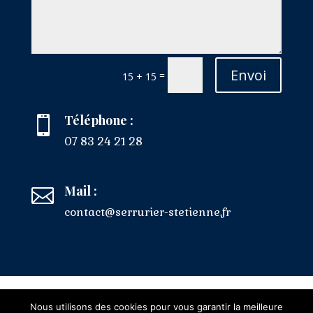
Envoi
=
15 + 15
Téléphone :

07 83 24 21 28
Mail :

contact@serrurier-stetienne.fr
Mentions Légales
Nous utilisons des cookies pour vous garantir la meilleure
Politique de Confidentialité
Plan du Site