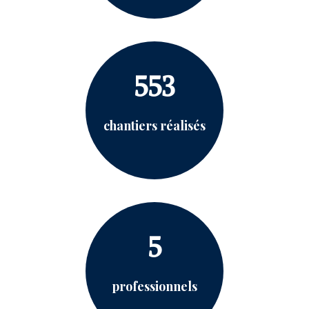
553
chantiers réalisés
5
professionnels